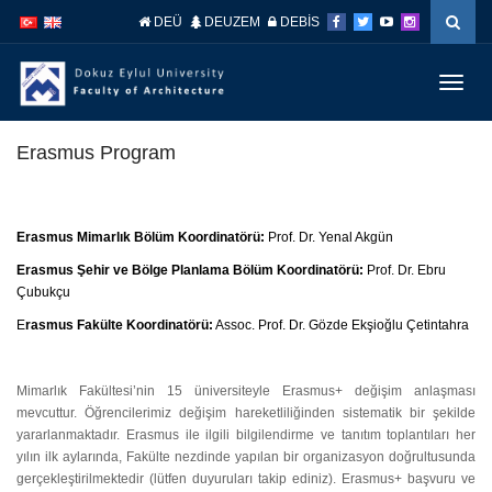
İçeriğe
Navigasyona
DEÜ
DEUZEM
DEBİS
atla
atla
Menüy
Geç
Erasmus Program
Erasmus Mimarlık Bölüm Koordinatörü:
Prof. Dr. Yenal Akgün
Erasmus Şehir ve Bölge Planlama Bölüm Koordinatörü:
Prof. Dr. Ebru
Çubukçu
E
rasmus Fakülte Koordinatörü:
Assoc. Prof. Dr. Gözde Ekşioğlu Çetintahra
Mimarlık Fakültesi’nin 15 üniversiteyle Erasmus+ değişim anlaşması
mevcuttur. Öğrencilerimiz değişim hareketliliğinden sistematik bir şekilde
yararlanmaktadır. Erasmus ile ilgili bilgilendirme ve tanıtım toplantıları her
yılın ilk aylarında, Fakülte nezdinde yapılan bir organizasyon doğrultusunda
gerçekleştirilmektedir (lütfen duyuruları takip ediniz). Erasmus+ başvuru ve