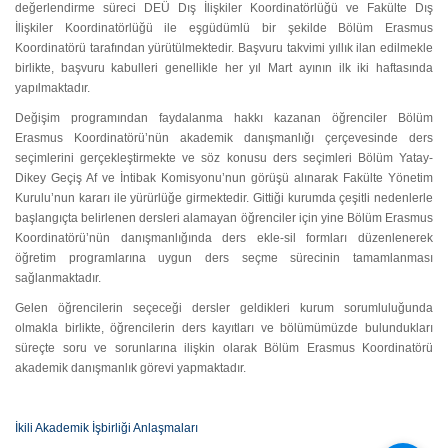
değerlendirme süreci DEÜ Dış İlişkiler Koordinatörlüğü ve Fakülte Dış
İlişkiler Koordinatörlüğü ile eşgüdümlü bir şekilde Bölüm Erasmus
Koordinatörü tarafından yürütülmektedir. Başvuru takvimi yıllık ilan edilmekle
birlikte, başvuru kabulleri genellikle her yıl Mart ayının ilk iki haftasında
yapılmaktadır.
Değişim programından faydalanma hakkı kazanan öğrenciler Bölüm
Erasmus Koordinatörü’nün akademik danışmanlığı çerçevesinde ders
seçimlerini gerçekleştirmekte ve söz konusu ders seçimleri Bölüm Yatay-
Dikey Geçiş Af ve İntibak Komisyonu’nun görüşü alınarak Fakülte Yönetim
Kurulu’nun kararı ile yürürlüğe girmektedir. Gittiği kurumda çeşitli nedenlerle
başlangıçta belirlenen dersleri alamayan öğrenciler için yine Bölüm Erasmus
Koordinatörü’nün danışmanlığında ders ekle-sil formları düzenlenerek
öğretim programlarına uygun ders seçme sürecinin tamamlanması
sağlanmaktadır.
Gelen öğrencilerin seçeceği dersler geldikleri kurum sorumluluğunda
olmakla birlikte, öğrencilerin ders kayıtları ve bölümümüzde bulundukları
süreçte soru ve sorunlarına ilişkin olarak Bölüm Erasmus Koordinatörü
akademik danışmanlık görevi yapmaktadır.
İkili Akademik İşbirliği Anlaşmaları