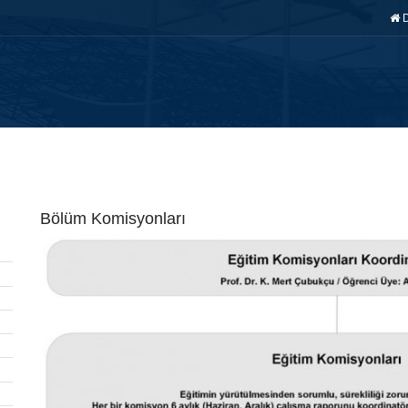
AY ÖĞRENCİ
FAKÜLTE
BÖLÜMLER
EĞİTİM
ARAŞ. & 
Bölüm Komisyonları