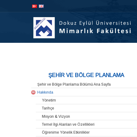
İçeriğe
Navigasyona
atla
atla
AD
ŞEHİR VE BÖLGE PLANLAMA
Şehir ve Bölge Planlama Bölümü Ana Sayfa
Hakkında
Yönetim
Tarihçe
Misyon & Vizyon
Temel İlgi Alanları ve Özellikleri
Öğrenime Yönelik Etkinlikler