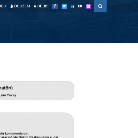
DEÜ
DEUZEM
DEBİS
ETKİNLİKLER
KALİTE GÜVENCE SİS.
ERİŞİM