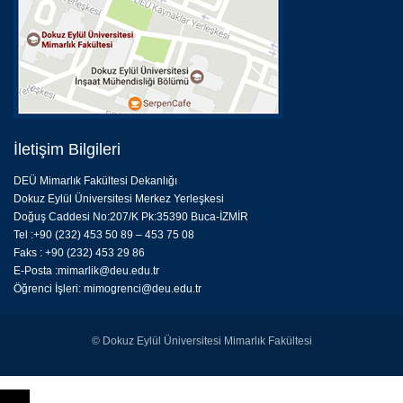
İletişim Bilgileri
DEÜ Mimarlık Fakültesi Dekanlığı
Dokuz Eylül Üniversitesi Merkez Yerleşkesi
Doğuş Caddesi No:207/K Pk:35390 Buca-İZMİR
Tel :+90 (232) 453 50 89 – 453 75 08
Faks : +90 (232) 453 29 86
E-Posta :
mimarlik@deu.edu.tr
Öğrenci İşleri:
mimogrenci@deu.edu.tr
© Dokuz Eylül Üniversitesi Mimarlık Fakültesi