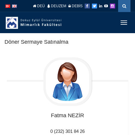
İçeriğe
Navigasyona
DEÜ
DEUZEM
DEBİS
atla
atla
Menüy
Geç
Döner Sermaye Satınalma
Fatma NEZİR
0 (232) 301 84 26