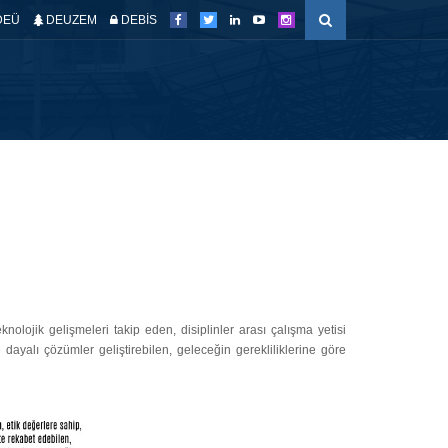
DEÜ
DEUZEM
DEBİS
ETKİNLİKLER
KALİTE GÜVENCE SİS.
ERİŞİM
nolojik gelişmeleri takip eden, disiplinler arası çalışma yetisi
e dayalı çözümler geliştirebilen, geleceğin gerekliliklerine göre