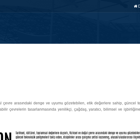
AY ÖĞRENCİ
FAKÜLTE
BÖLÜMLER
EĞİTİM
ARAŞ. & 
ğal çevre arasındaki denge ve uyumu gözetebilen, etik değerlere sahip, güncel tek
lir çevrelerin tasarlanmasında yenilikçi, çağdaş, yaratıcı, bilimsel ve işbirliğin