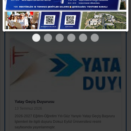
2026 Ytong Mimari Fikir Yarışması'nda...
Devamını Oku
Yatay Geçiş Duyurusu
13 Temmuz 2026
2026-2027 Eğitim-Öğretim Yılı Güz Yarıyılı Yatay Geçiş Başvuru
İşlemleri ile ilgili duyuru Dokuz Eylül Üniversitesi resmi
sayfasında yayınlanmıştır.