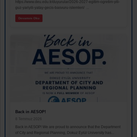
https://www.deu.edu.tr/duyurular/2026-2027-egitim-ogretim-yili-
guz-yariyili-yatay-gecis-basvuru-islemleri/ ...
Devamını Oku
Back in AESOP!
8 Temmuz 2026
Back in AESOP! We are proud to announce that the Department
of City and Regional Planning, Dokuz Eylül University has...