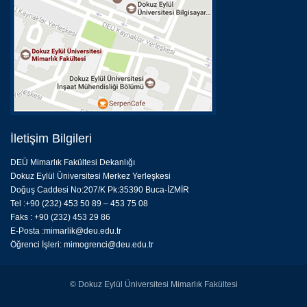
İletişim Bilgileri
DEÜ Mimarlık Fakültesi Dekanlığı
Dokuz Eylül Üniversitesi Merkez Yerleşkesi
Doğuş Caddesi No:207/K Pk:35390 Buca-İZMİR
Tel :+90 (232) 453 50 89 – 453 75 08
Faks : +90 (232) 453 29 86
E-Posta :
mimarlik@deu.edu.tr
Öğrenci İşleri:
mimogrenci@deu.edu.tr
© Dokuz Eylül Üniversitesi Mimarlık Fakültesi