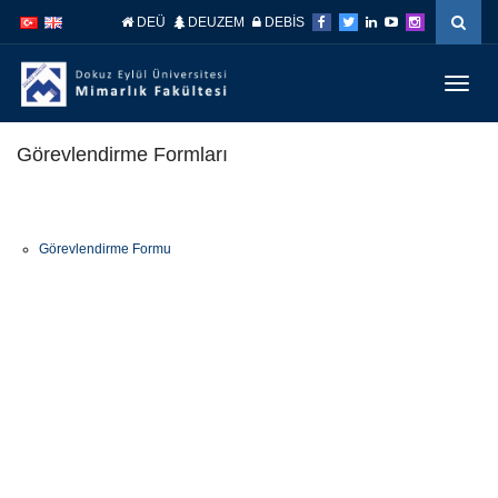
İçeriğe
Navigasyona
DEÜ
DEUZEM
DEBİS
atla
atla
Menüy
Geç
Görevlendirme Formları
Görevlendirme Formu