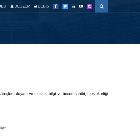
DEÜ
DEUZEM
DEBİS
ETKİNLİKLER
KALİTE GÜVENCE SİS.
ERİŞİM
üreçlere duyarlı ve mesleki bilgi ve beceri sahibi, meslek etiği
ilen,