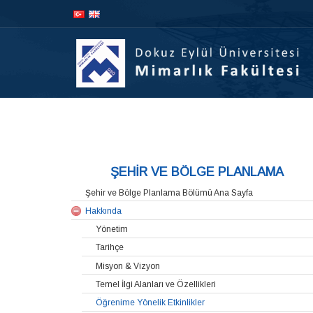
İçeriğe
Navigasyona
atla
atla
AD
ŞEHİR VE BÖLGE PLANLAMA
Şehir ve Bölge Planlama Bölümü Ana Sayfa
Hakkında
Yönetim
Tarihçe
Misyon & Vizyon
Temel İlgi Alanları ve Özellikleri
Öğrenime Yönelik Etkinlikler