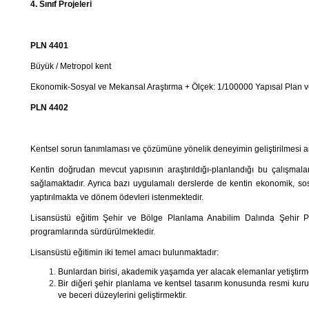
4. Sınıf Projeleri
PLN 4401
Büyük / Metropol kent
Ekonomik-Sosyal ve Mekansal Araştırma + Ölçek: 1/100000 Yapısal Plan 
PLN 4402
Kentsel sorun tanımlaması ve çözümüne yönelik deneyimin geliştirilmesi am
Kentin doğrudan mevcut yapısının araştırıldığı-planlandığı bu çalışmal
sağlamaktadır. Ayrıca bazı uygulamalı derslerde de kentin ekonomik, sos
yaptırılmakta ve dönem ödevleri istenmektedir.
Lisansüstü eğitim Şehir ve Bölge Planlama Anabilim Dalında Şehir P
programlarında sürdürülmektedir.
Lisansüstü eğitimin iki temel amacı bulunmaktadır:
Bunlardan birisi, akademik yaşamda yer alacak elemanlar yetiştirme
Bir diğeri şehir planlama ve kentsel tasarım konusunda resmi kuru
ve beceri düzeylerini geliştirmektir.