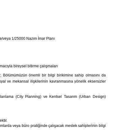
ve/veya 1/25000 Nazım İmar Planı
acıyla bireysel bitirme çalışmaları
ar, Bölümümüzün önemli bir bilgi birikimine sahip olmasını da
yal ve mekansal ilişkilerinin kavranmasına yönelik eksersizler
lanlama (City Planning) ve Kentsel Tasarım (Urban Design)
ktir.
mlarda veya büro pratiğinde çalışacak meslek sahiplerinin bilgi