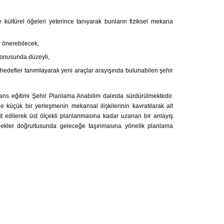
 kültürel öğeleri yeterince tanıyarak bunların fiziksel mekana
 önerebilecek,
 konusunda düzeyli,
i hedefler tanımlayarak yeni araçlar arayışında bulunabilen şehir
ns eğitimi Şehir Planlama Anabilim dalında sürdürülmektedir.
 küçük bir yerleşmenin mekansal ilişkilerinin kavratılarak alt
pit edilerek üst ölçekli planlanmasına kadar uzanan bir anlayış
enekler doğrultusunda geleceğe taşınmasına yönelik planlama