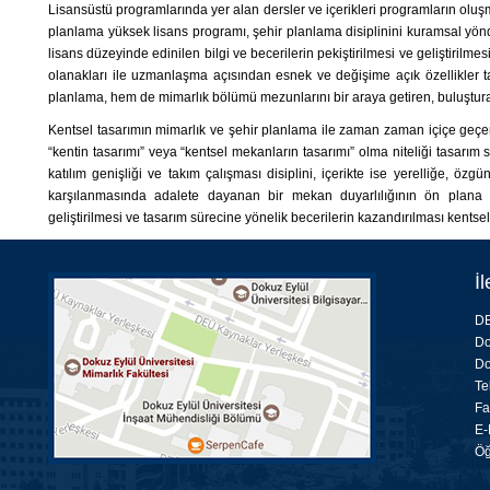
Lisansüstü programlarında yer alan dersler ve içerikleri programların oluş
planlama yüksek lisans programı, şehir planlama disiplinini kuramsal yönd
lisans düzeyinde edinilen bilgi ve becerilerin pekiştirilmesi ve geliştiri
olanakları ile uzmanlaşma açısından esnek ve değişime açık özellikler t
planlama, hem de mimarlık bölümü mezunlarını bir araya getiren, buluştura
Kentsel tasarımın mimarlık ve şehir planlama ile zaman zaman içiçe geçen,
“kentin tasarımı” veya “kentsel mekanların tasarımı” olma niteliği tasarım sü
katılım genişliği ve takım çalışması disiplini, içerikte ise yerelliğe, ö
karşılanmasında adalete dayanan bir mekan duyarlılığının ön plana çı
geliştirilmesi ve tasarım sürecine yönelik becerilerin kazandırılması kentse
İl
DE
Do
Do
Te
Fa
E-
Öğ