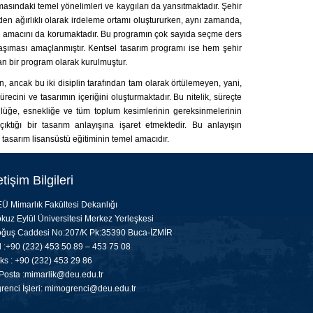
masındaki temel yönelimleri ve kaygıları da yansıtmaktadır. Şehir
en ağırlıklı olarak irdeleme ortamı oluştururken, aynı zamanda,
lmesi amacını da korumaktadır. Bu programın çok sayıda seçme ders
aşıması amaçlanmıştır. Kentsel tasarım programı ise hem şehir
n bir program olarak kurulmuştur.
 ancak bu iki disiplin tarafından tam olarak örtülemeyen, yani,
recini ve tasarımın içeriğini oluşturmaktadır. Bu nitelik, süreçte
zgünlüğe, esnekliğe ve tüm toplum kesimlerinin gereksinmelerinin
ktığı bir tasarım anlayışına işaret etmektedir. Bu anlayışın
l tasarım lisansüstü eğitiminin temel amacıdır.
etişim Bilgileri
Ü Mimarlık Fakültesi Dekanlığı
kuz Eylül Üniversitesi Merkez Yerleşkesi
ğuş Caddesi No:207/K Pk:35390 Buca-İZMİR
l :+90 (232) 453 50 89 – 453 75 08
ks : +90 (232) 453 29 86
Posta :
mimarlik@deu.edu.tr
renci İşleri:
mimogrenci@deu.edu.tr