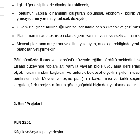
İlgili diğer disiplinlerle diyalog kurabilecek,
Toplumun yapısal dinamiğini oluşturan toplumsal, ekonomik, politik ve
yansıyışlarını yorumlayabilecek düzeyde,
Ülkemizin içinde bulunduğu kentsel sorunlara sahip çıkacak ve çözümler
Planlamanın ifade teknikleri olarak çizim yapma, yazılı ve sözlü anlatım
Mevcut planlama araçlarını ve dilini iyi tanıyan, ancak gerektiğinde yen
plancıları yetiştirmektir.
Bölümümüzde lisans ve lisansüstü düzeyde eğitim sürdürülmektedir. Lisa
Lisans düzeyinde toplam altı yarıyıla yayılan proje uygulama derslerinde
ölçekli tasarımından başlayan ve giderek bölgesel ölçekli ilişkilerin tes
benimsenmiştir. Mevcut yerleşme pratiğinin kavranması ve farklı seç
kurguları, farklı proje sınıflarına göre aşağıdaki biçimde uygulanmaktadır:
2. Sınıf Projeleri
PLN 2201
Küçük ve/veya toplu yerleşim